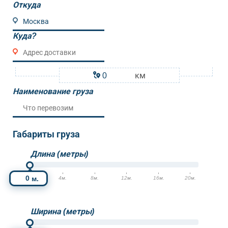
Откуда
Куда?
км
Наименование груза
Габариты груза
Длина (метры)
м.
0м.
4м.
8м.
12м.
16м.
20м.
Ширина (метры)