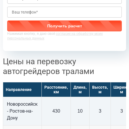
Нажимая кнопку, я даю своё
согласие на обработку моих
персональных данных
Цены на перевозку
автогрейдеров тралами
Расстояние,
Длина,
Высота,
Ширина
Направление
км
м
м
м
Новороссийск
- Ростов-на-
430
10
3
3
Дону