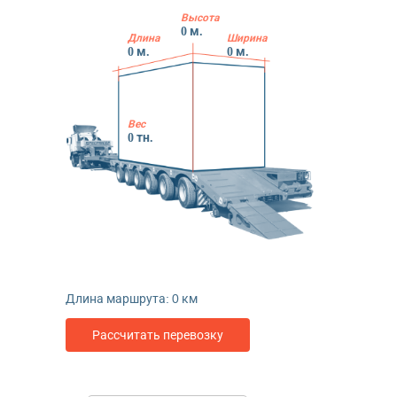
Высота
0
м.
Длина
Ширина
0
м.
0
м.
Вес
0
тн.
Длина маршрута:
0
км
Рассчитать перевозку