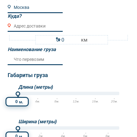
Куда?
км
Наименование груза
Габариты груза
Длина (метры)
м.
0м.
4м.
8м.
12м.
16м.
20м.
Ширина (метры)
м.
0м.
2м.
4м.
6м.
8м.