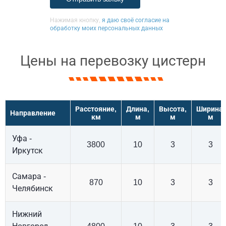
Нажимая кнопку,
я даю своё согласие на
обработку моих персональных данных
Цены на перевозку цистерн
Расстояние,
Длина,
Высота,
Ширина,
Направление
км
м
м
м
Уфа -
3800
10
3
3
Иркутск
Самара -
870
10
3
3
Челябинск
Нижний