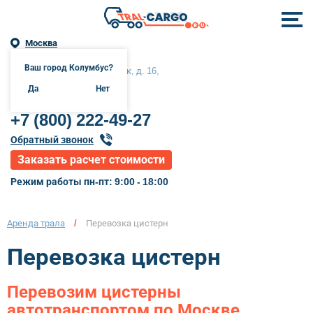
Москва
Ваш город Колумбус?
Москва, Сходненский тупик, д. 16,
помещение 1, комната 12б
Да
Нет
+7 (800) 222-49-27
Обратный звонок
Заказать расчет стоимости
Режим работы пн-пт: 9:00 - 18:00
Аренда трала
/
Перевозка цистерн
Перевозка цистерн
Перевозим цистерны
автотранспортом по Москве,